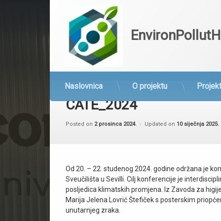
EnvironPollutH
Preskoči
na
Naslovnica
O projektu
Projekt
sadržaj
CATE_2024
Posted on
2 prosinca 2024.
Updated on
10 siječnja 2025.
Od 20. – 22. studenog 2024. godine održana je kon
Sveučilišta u Sevilli. Cilj konferencije je interdisc
posljedica klimatskih promjena. Iz Zavoda za higij
Marija Jelena Lovrić Štefiček s posterskim priopćen
unutarnjeg zraka.