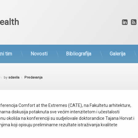
ealth
Lin
ni tim
Novosti
Bibliografija
Galerija
Kategorije:
by
sdavila
Predavanja
ferencija Comfort at the Extremes (CATE), na Fakultetu arhitekture,
iplinarna diskusija potaknuta sve većim intenzitetom i učestalosti
enu okoliša na konferenciji su sudjelovale doktorandice Tajana Horvat i
jima koji opisuju preliminarne rezultate istraživanja kvalitete