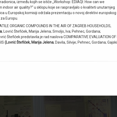
 radionica, između kojih se ističe „Workshop: EDIAQI: How can we
n indoor air quality?“ u sklopu koje se raspravljalo o kvaliteti unutarnjeg
nica u Europskoj komisiji održala prezentaciju o novoj direktivi europskog
u za Europu.
 VOLATILE ORGANIC COMPOUNDS IN THE AIR OF ZAGREB HOUSEHOLDS,
na
; Lovrić Štefiček, Marija Jelena; Smoljo, Iva; Pehnec, Gordana;
ena Lovrić Štefiček predstavila je rad naslova COMPARATIVE EVALUATI
SIS
(Lovrić Štefiček, Marija Jelena
; Davila, Silvije; Pehnec, Gordana; Gajsk