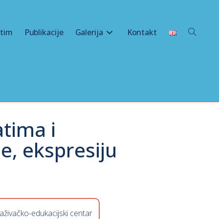
 tim
Publikacije
Galerija
Kontakt
atima i
e, ekspresiju
raživačko-edukacijski centar