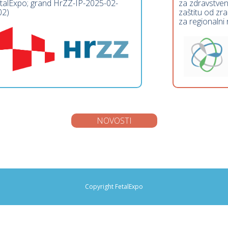
talExpo; grand HrZZ-IP-2025-02-
za zdravstvenu
02)
zaštitu od zr
za regionalni 
NOVOSTI
Copyright FetalExpo