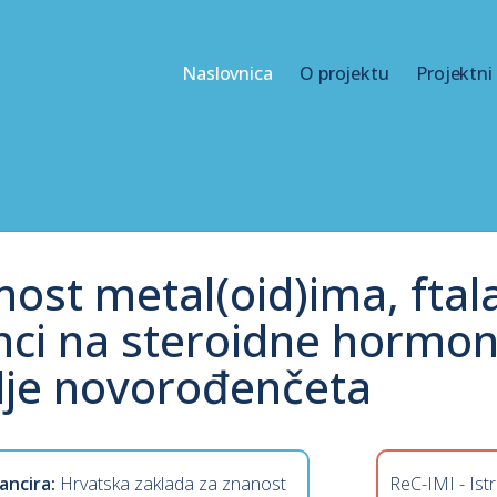
Naslovnica
O projektu
Projektni
nost metal(oid)ima, ftal
inci na steroidne hormon
lje novorođenčeta
ancira:
Hrvatska zaklada za znanost
ReC-IMI - Ist