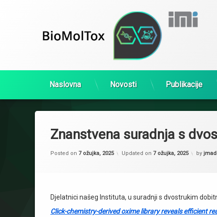
Naslovna
Novosti
Publikacije
Preskoči
na
sadržaj
Znanstvena suradnja s dvo
Posted on
7 ožujka, 2025
Updated on
7 ožujka, 2025
by
jmad
Djelatnici našeg Instituta, u suradnji s dvostrukim do
Click-chemistry-derived oxime library reveals efficient r