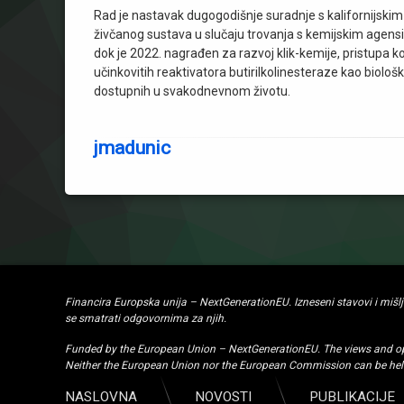
Rad je nastavak dugogodišnje suradnje s kalifornijskim 
živčanog sustava u slučaju trovanja s kemijskim agensi
dok je 2022. nagrađen za razvoj klik-kemije, pristupa ko
učinkovitih reaktivatora butirilkolinesteraze kao biološ
dostupnih u svakodnevnom životu.
jmadunic
Financira Europska unija – NextGenerationEU. Izneseni stavovi i mišl
se smatrati odgovornima za njih.
Funded by the European Union – NextGenerationEU. The views and opini
Neither the European Union nor the European Commission can be held
NASLOVNA
NOVOSTI
PUBLIKACIJE