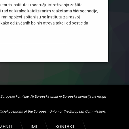
earch Institute u području istraživanja zaštite
 rad na kiralno kataliziranim reakcijama hidrogenacije,
ani spojevi ispitani su na Institutu za razvoj
 kako od živčanih bojnih otrova tako i od pesticida
i Europske komisije. Ni Europska unija ni Europska komisija ne mogu
fficial positions of the European Union or the European Commission.
MENTI
IMI
KONTAKT