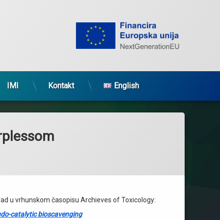
IMI
Kontakt
English
arplessom
u rad u vrhunskom časopisu Archieves of Toxicology:
eudo-catalytic bioscavenging