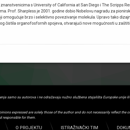
znanstvenicima s University of California at San Diego i The Scripps Res
ma. Prof. Sharpless je 2001. godine dobio Nobelovu nagradu za pionirski
ji omogućuje brzo i selektivno povezivanje molekula. Upravo tako dizajnir
kog čistila organofosfornih spojeva, otvarajući nove mogućnosti u zaštiti
jenja samo su autorova i ne odražavaju nužno službena stajališta Europske unije il
ons expressed are solely those of the author and do not necessarily reflect the o
 responsible for them.
O PROJEKTU
ISTRAŽIVAČKI TIM
DOKU