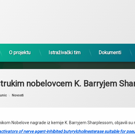
BioMolTox
O projektu
Istraživački tim
Dokumenti
strukim nobelovcem K. Barryjem Sh
Kategorije:
unic
Novosti
bitnikom Nobelove nagrade iz kemije K. Barryjem Sharplessom, objavili s
eactivators of nerve agent-inhibited butyrylcholinesterase suitable for ps